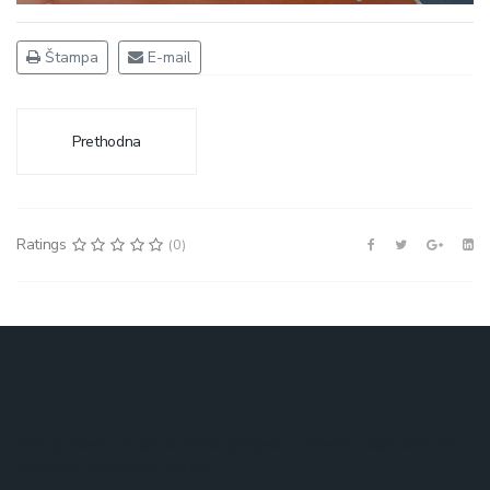
Štampa
E-mail
Prethodna
Ratings
(0)
Svim građanima islamske vjeroispovijesti a posebno našim korisnicima
čestitamo Ramazanski Bajram