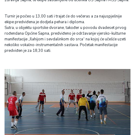
zdravlja Sapna, te ekipe sastavljene od učenika OŠ Sapna i MSŠ Sapna.
Turnir je počeo u 13,00 sati i trajat će do večeras a za najuspješnije
ekipe predviđena je dodjela pehara i diploma.
Sutra, u objektu sportske dvorane, također u povodu dvadeset prvog
rođendana Općine Sapna, predviđeno je održavanje vjersko-kulturne
manifestacije „Ilahijom i sevdalinkom do srca“ na kojoj će učešće uzeti
nekoliko vokalno-instrumentalnih sastava. Početak manifestacije
predviđen je za 18,30 sati.