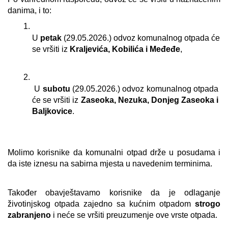
danima, i to:
U 
petak
 (29.05.2026.) odvoz komunalnog otpada će 
se vršiti iz 
Kraljevića, Kobilića i Međeđe
,
 U 
subotu
 (29.05.2026.) odvoz komunalnog otpada 
će se vršiti iz 
Zaseoka, Nezuka, Donjeg Zaseoka i 
Baljkovice
.
Molimo korisnike da komunalni otpad drže u posudama i 
da iste iznesu na sabirna mjesta u navedenim terminima.
Također obavještavamo korisnike da je odlaganje 
životinjskog otpada zajedno sa kućnim otpadom 
strogo 
zabranjeno
 i neće se vršiti preuzumenje ove vrste otpada.